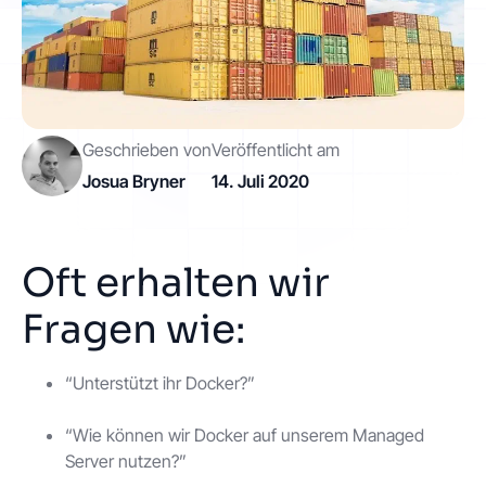
Kontakt
Los geht's
Geschrieben von
Veröffentlicht am
Josua Bryner
14. Juli 2020
Oft erhalten wir
Status
Support
Dokumentation
Fragen wie:
EN
DE
“Unterstützt ihr Docker?”
“Wie können wir Docker auf unserem Managed
Server nutzen?”