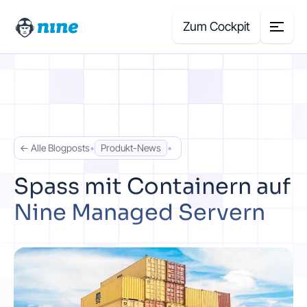
Zum Cockpit
Search
for:
Produkte
← Alle Blogposts
•
Produkt-News
•
Blog
Spass mit Containern auf
Nine Managed Servern
Case Studies
Über uns
Preisrechner