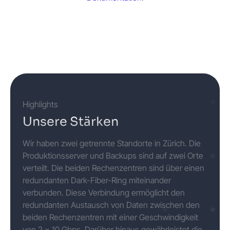
Highlights
Unsere Stärken
Wir haben zwei getrennte Standorte in Zürich. Die
Produktionsserver und Backups sind auf zwei Orte
verteilt. Die beiden Rechenzentren sind über einen
redundanten Dark-Fiber-Ring miteinander
verbunden. Diese Verbindung ermöglicht den
redundanten Austausch von Daten zwischen den
beiden Rechenzentren mit einer Geschwindigkeit
von 2 x 10 Gbps. Darüber hinaus gewährleistet die