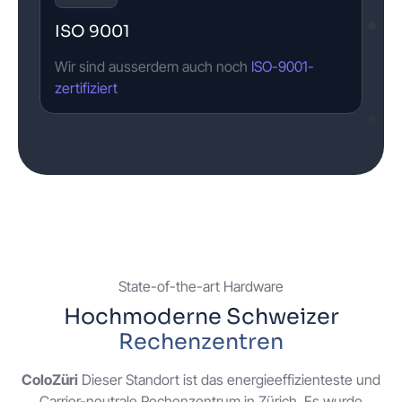
ISO 9001
Wir sind ausserdem auch noch
ISO-9001-
zertifiziert
State-of-the-art Hardware
Hochmoderne Schweizer
Rechenzentren
ColoZüri
Dieser Standort ist das energieeffizienteste und
Carrier-neutrale Rechenzentrum in Zürich. Es wurde