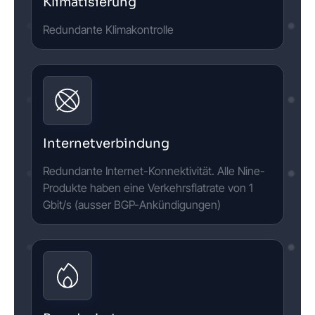
Klimatisierung
Redundante Klimakontrolle
Internetverbindung
Redundante Internet-Konnektivität. Alle Nine-
Produkte haben eine Verkehrsflatrate von 1
Gbit/s (ausser BGP-Ankündigungen)