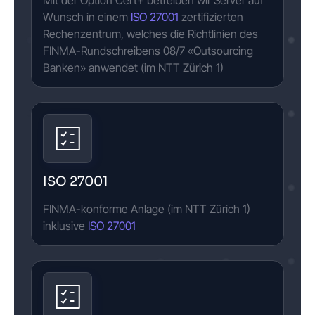
Mit der Option Cert+ betreiben wir Server auf
Wunsch in einem
ISO 27001
zertifizierten
Rechenzentrum, welches die Richtlinien des
FINMA-Rundschreibens 08/7 «Outsourcing
Banken» anwendet (im NTT Zürich 1)
ISO 27001
FINMA-konforme Anlage (im NTT Zürich 1)
inklusive
ISO 27001