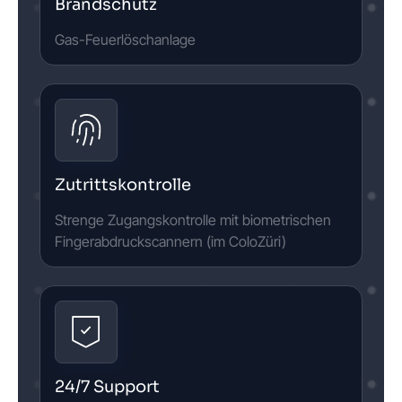
Brandschutz
Gas-Feuerlöschanlage
Zutrittskontrolle
Strenge Zugangskontrolle mit biometrischen
Fingerabdruckscannern (im ColoZüri)
24/7 Support