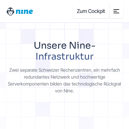
Zum Cockpit
Search
Unsere Nine-
for:
Produkte
Infrastruktur
Zwei separate Schweizer Rechenzentren, ein mehrfach
Blog
redundantes Netzwerk und hochwertige
Serverkomponenten bilden das technologische Rückgrat
Case Studies
von Nine.
Über uns
Preisrechner