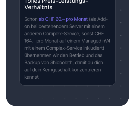
Tolles Preis-Leistungs-
Verhältnis
Schon
ab CHF 60.– pro Monat
(als Add-
on bei bestehendem Server mit einem
anderen Complex-Service, sonst CHF
164.– pro Monat auf einem Managed nV4
mit einem Complex-Service inkludiert)
übernehmen wir den Betrieb und das
Backup von Shibboleth, damit du dich
auf dein Kerngeschäft konzentrieren
kannst