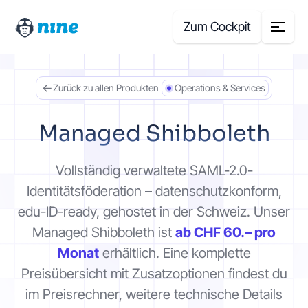
Zum Cockpit
Zurück zu allen Produkten
Operations & Services
Search
for:
Managed Shibboleth
Produkte
Vollständig verwaltete SAML-2.0-
Blog
Identitätsföderation – datenschutzkonform,
edu-ID-ready, gehostet in der Schweiz. Unser
Case Studies
Managed Shibboleth ist
ab CHF 60.– pro
Monat
erhältlich. Eine komplette
Über uns
Preisübersicht mit Zusatzoptionen findest du
im Preisrechner, weitere technische Details
Preisrechner