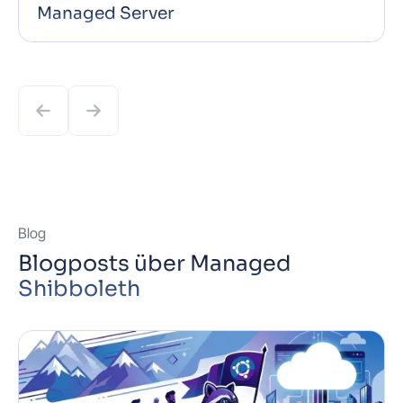
Managed Server
Unsere Managed Server laufen auf schnellem
NVMe-SSD-Speicher und unterstützen PHP,
Node.js, Python, Ruby, MySQL, PostgreSQL und
mehr: ab Werk konfiguriert und optimiert für
optimale Core Web Vitals. …
Mehr erfahren
Blog
Blogposts über Managed
Shibboleth