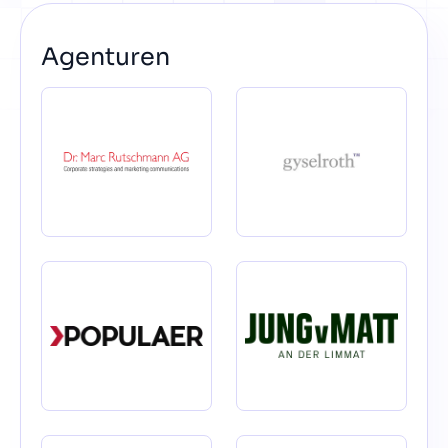
Agenturen
Kontakt
Los geht's
Status
Support
Dokumentation
EN
DE